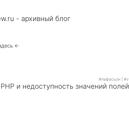
w.ru - архивный блог
здесь <-
#лафасьон
|
#v
ws PHP и недоступность значений поле