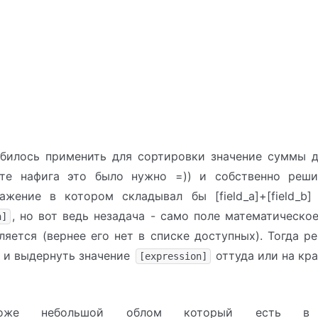
обилось применить для сортировки значение суммы д
те нафига это было нужно =)) и собственно реш
ажение в котором складывал бы [field_a]+[field_b]
, но вот ведь незадача - само поле математическо
n]
ляется (вернее его нет в списке доступных). Тогда р
P и выдернуть значение
оттуда или на кр
[expression]
тоже небольшой облом который есть в 