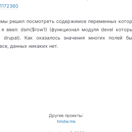
/1172360
емы решил посмотреть содержимое переменных котор
 я ввел: dsm($row1) (функционал модуля devel котор
а drupal). Как оказалось значения многих полей б
все, данных никаких нет.
Другие проекты:
hmdw.me