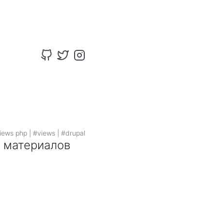
iews php
|
#views
|
#drupal
й материалов