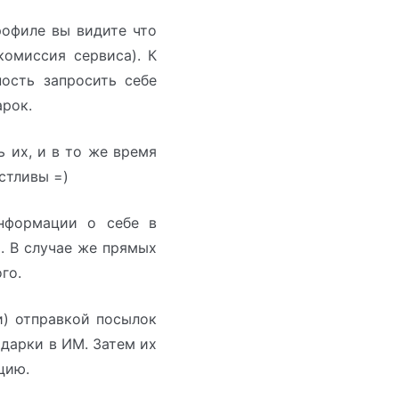
рофиле вы видите что
омиссия сервиса). К
ость запросить себе
арок.
 их, и в то же время
астливы =)
информации о себе в
. В случае же прямых
го.
и) отправкой посылок
дарки в ИМ. Затем их
цию.