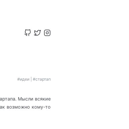
#идеи
|
#стартап
артапа. Мысли всякие
так возможно кому-то